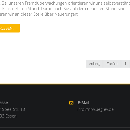
 Bei unseren Fremdüberwachungen orientieren wir uns selbstverständ
ils aktuellsten Stand. Damit auch Sie auf dem neuesten Stand sind,
eren wir an dieser Stelle über Neuerungen:
RLESEN …
Anfang
Zurück
1
esse
E-Mail
f-Spee-Str. 13
info@nrw.ueg-ev.de
33 Essen