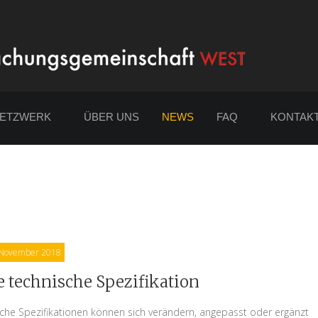
NETZWERK
ÜBER UNS
NEWS
FAQ
KONTAK
 November 2018
 technische Spezifikation
che Spezifikationen können sich verändern, angepasst oder ergänzt