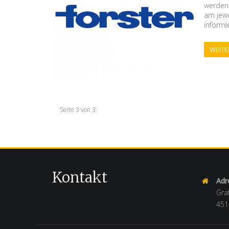
werden.
am jewe
informi
WEITE
Seite 3 von 3
Kontakt
Adr
Gra
451