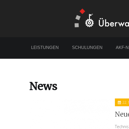
LEISTUNGEN
SCHULUNGEN
AKF-
News
22.
Neue
Technis